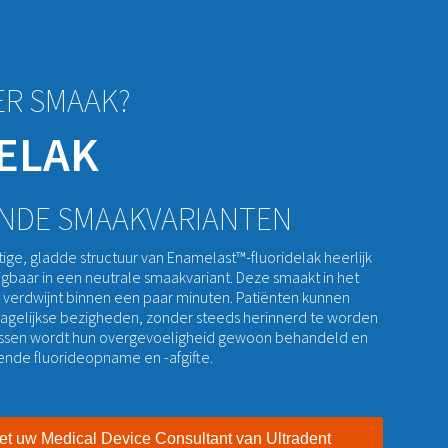
ER SMAAK?
ELAK
ENDE SMAAKVARIANTEN
ige, gladde structuur van Enamelast™-fluoridelak heerlijk
rijgbaar in een neutrale smaakvariant. Deze smaakt in het
at verdwijnt binnen een paar minuten. Patiënten kunnen
gelijkse bezigheden, zonder steeds herinnerd te worden
tussen wordt hun overgevoeligheid gewoon behandeld en
kende fluorideopname en -afgifte.
t uw Medical Device Consultant van Ultradent