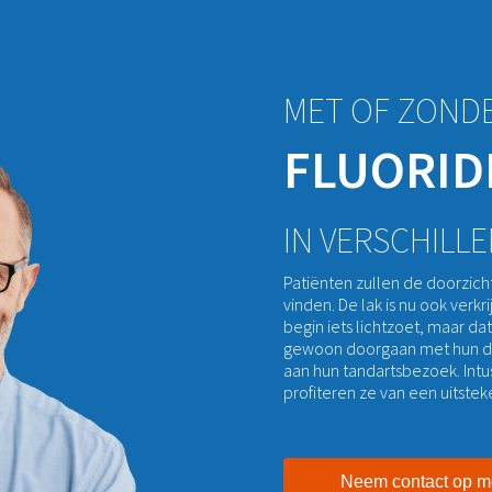
MET OF ZOND
FLUORID
IN VERSCHILL
Patiënten zullen de doorzicht
vinden. De lak is nu ook verk
begin iets lichtzoet, maar d
gewoon doorgaan met hun da
aan hun tandartsbezoek. In
profiteren ze van een uitste
Neem contact op me