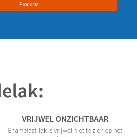
Products
delak:
VRIJWEL ONZICHTBAAR
Enamelast-lak is vrijwel niet te zien op het