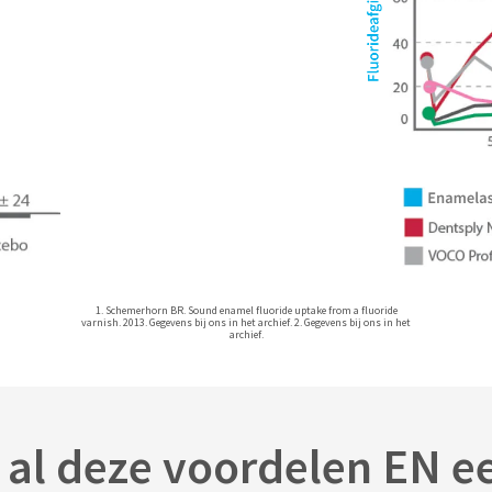
1. Schemerhorn BR. Sound enamel fluoride uptake from a fluoride
varnish. 2013. Gegevens bij ons in het archief. 2. Gegevens bij ons in het
archief.
n al deze voordelen EN e