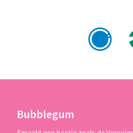
Bubblegum
Smaakt een beetje zoals de Verenigd