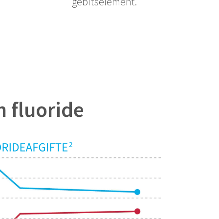
gebitselement.
 fluoride