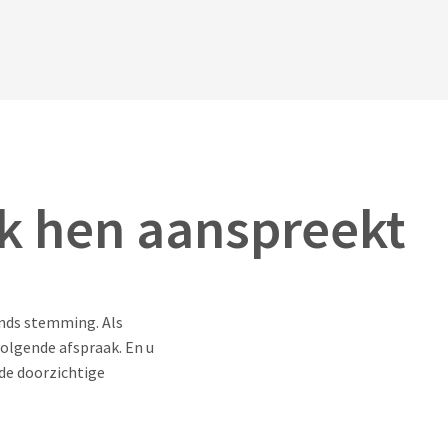
k hen aanspreekt
nds stemming. Als
volgende afspraak. En u
 de doorzichtige